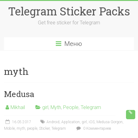
Перейти
Telegram Sticker Packs
к
содержимому
Get free sticker for Telegram
Меню
myth
Medusa
Mikhail
girl
,
Myth
,
People
,
Telegram
16.05.2017
Android
,
Application
,
girl
,
iOS
,
Medusa Gorgon
,
Mobile
,
myth
,
people
,
Sticker
,
Telegram
0 Комментариев