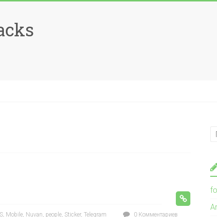
acks
f
A
S
,
Mobile
,
Nuvan
,
people
,
Sticker
,
Telegram
0 Комментариев