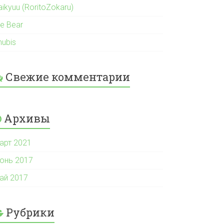
aikyuu (RoritoZokaru)
ce Bear
nubis
Свежие комментарии
Архивы
арт 2021
юнь 2017
ай 2017
Рубрики