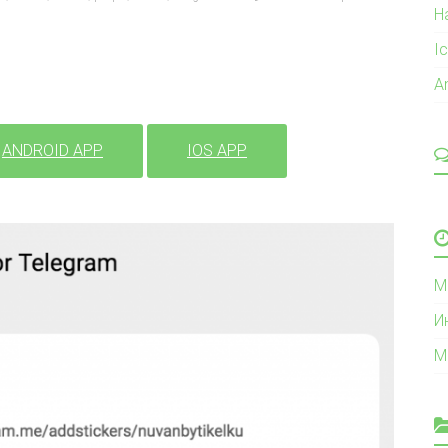
H
I
A
ANDROID APP
IOS APP
М
И
М