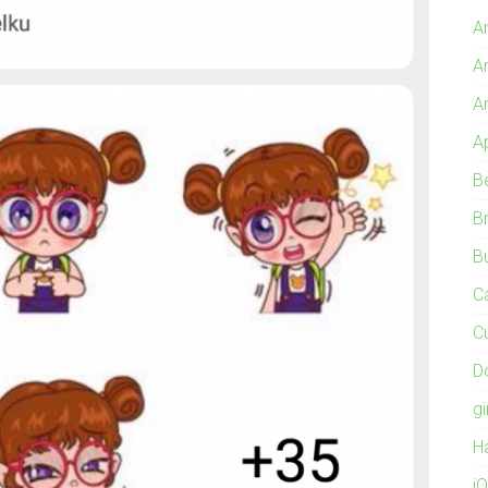
A
A
A
A
B
B
B
C
C
D
gi
H
i